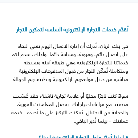
نُقدّم خدمات التجارة الإلكترونية السلسة لتمكين التجار
في بنك الريان، نُدرك أن إدارة الأعمال اليوم تعني البقاء
على اتصال دائم، ومرونة، وسباقة دائمًا. ولذلك، نقدم لكم
خدماتنا للتجارة الإلكترونية وهي طريقة آمنة وبسيطة
ومتكاملة تُمكّن التجار من قبول المدفوعات الإلكترونية
مباشرةً من خلال مواقعهم الإلكترونية وتطبيقاتهم الجوالة.
سواءً كنتَ تاجرًا محليًا أو علامة تجارية ناشئة، فقد صُمّمت
منصتنا مع مراعاة احتياجاتك. بفضل المعاملات الفورية،
والحماية من الاحتيال، يُمكنك التركيز على ما تُجيده - خدمة
عملائك - بينما نُدير الباقي.
• لماذا تُميّز حلول التجارة الإلكترونية لدينا؟