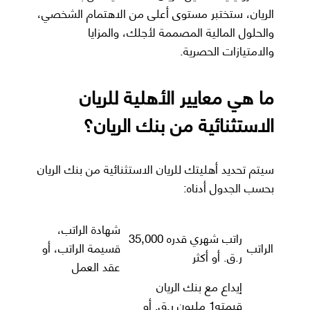
الريان، ستختبر مستوى أعلى من الاهتمام الشخصي،
والحلول المالية المصممة لأجلك، والمزايا
والامتيازات الحصرية.
ما هي معايير الأهلية للريان
الاستثنائية من بنك الريان؟
سيتم تحديد أهليتك للريان الاستثنائية من بنك الريان
بحسب الجدول أدناه:
شهادة الراتب،
راتب شهري قدره 35,000
الراتب
قسيمة الراتب، أو
ر.ق. أو أكثر
عقد العمل
إيداع مع بنك الريان
قيمته1 مليون ر.ق. أو