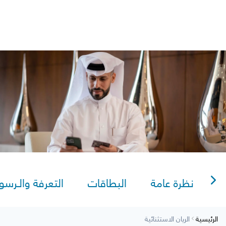
lexi Saving
Video Tutorials
AlRayan Bank – Islamic Banking in Qata
AlRayan CorpNet
AlRayan Go
Sitema
نظرة عامة
البطاقات
التعرفة والـرسو
الرئيسية
الريان الاستثنائية