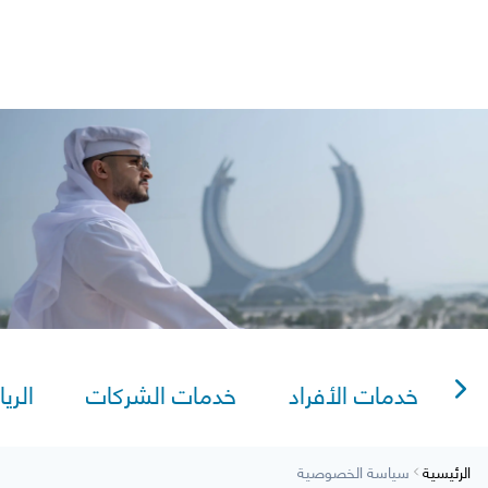
Sitema
شعار الخصوصية
AlRayan Go
AlRayan CorpNet
Video Tutorials
lexi Saving
خدمات الأفراد
خدمات الشركات
الريا
الرئيسية
سياسة الخصوصية