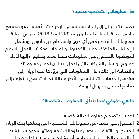
هل معلوماتي الشخصية محمية؟
يعمد بنك الريان إلى اتخاذ سلسلة من الإجراءات الأمنية المتوافقة مع
قانون حماية البيانات القطري رقم (13( لسنة 2016، بغرض حماية
معلوماتك الشخصية من أي خرق واستخدام غير قانوني. وتشمل
الإجراءات المتخذة، حماية الكمبيوتر والملفات ومكاتب العمل. نسمح
لموظفينا بالحصول على معلوماتك فقط عندما يحتاجون إليها لأداء
عملهم، ونسأل الشركات التي تعمل لدينا أن تحمي معلوماتك.
بالإضافة إلى ذلك، فإن المعلومات التي يزوّدها بنك الريان إلى
مقدمي الخدمات التحليلية من الأطراف الثالثة، لا تسمح بالتعرّف إلى
صاحبها فيبقى مجهول الهوية.
ما هي حقوقي فيما يتعلّق بالمعلومات شخصية؟
تحديث / تصحيح معلوماتك الشخصية
الحصول على نسخة من معلوماتك الشخصية التي يمتلكها بنك الريان
المسح أو "التغافل"، يجعل معلوماتك / معلوماتها مجهولة، التقييد
أو التوقف الكلي عن استخدامها أو مشاركتها معنا (إلا إذا كان ذلك