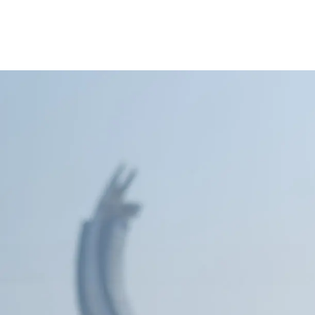
cy Notice
Disclaimer
Security Center
Fawran
AlRayan Rewards
F