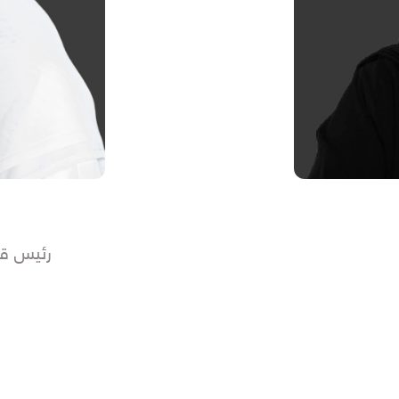
رئيس قط
* حاصل على بكالو
باشر من خلال
* عدد الأسهم الم