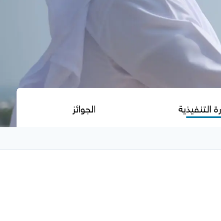
رة التنفيذية
الجوائز