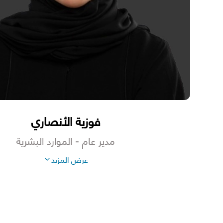
فوزية الأنصاري
مدير عام - الموارد البشرية
عرض
المزيد
* عدد الأسهم المملوكة في بنك الريان (بشكل مباشر أو غير م
شركاتها الخاصة أو أفراد عائلتها) في 30 يونيو 2026: 24,897