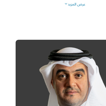
عرض
المزيد
ملوكة في بنك الريان بشكل مباشر أو غير مباشر (من خلال
ئلة) كما في 30 يونيو 2026: 599،795 سهم