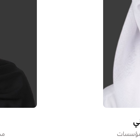
ني
المؤسسات
مد