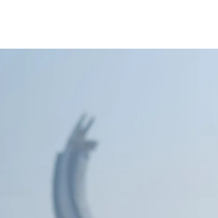
cy Notice
Disclaimer
Security Center
Fawran
AlRayan Rewards
F