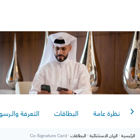
Sitema
AlRayan Go
طاقة سيغنتشر المشتركة | بريميير
AlRayan CorpNet
Video Tutorials
lexi Saving
نظرة عامة
البطاقات
التعرفة والـرسو
الرئيسية
الريان الاستثنائية
البطاقات
Co Signature Card