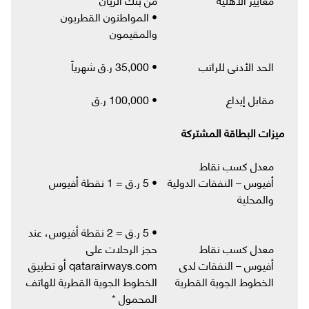
• المواطنون القطريون
والمقيمون
الحد الأدنى للراتب
• 35,000 ر.ق شهرياً
مقابل إيداع
• 100,000 ر.ق
ميزات البطاقة المشتركة
معدل كسب نقاط
أفيوس – النفقات الدولية
• 5 ر.ق = 1 نقطة أفيوس
والمحلية
• 5 ر.ق = 2 نقطة أفيوس، عند
معدل كسب نقاط
حجز الرحلات على
أفيوس – النفقات لدى
qatarairways.com أو تطبيق
الخطوط الجوية القطرية
الخطوط الجوية القطرية للهاتف
المحمول *