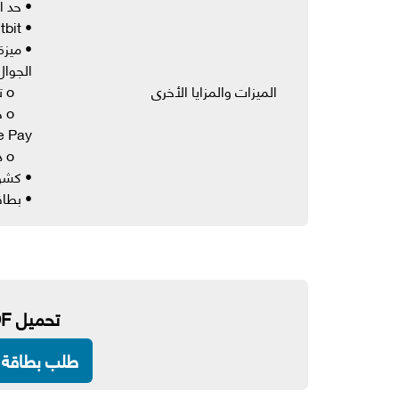
• حد ال
• Apple Pay، Google Pay، Fitbit وGarmin Pay
• ميزة
الجوال
الميزات والمزايا الأخرى
o تفعيل البطاقة وإنشاء رقم التعريف الشخصي
o 
e Pay
o دفعات البطاقة
• كشوف
• بطاق
تحميل PDF
طلب بطاقة ا