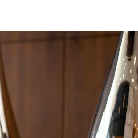
Sitema
AlRayan Go
طاقة إنفينيت المشتركة | بريميير
AlRayan CorpNet
Video Tutorials
lexi Saving