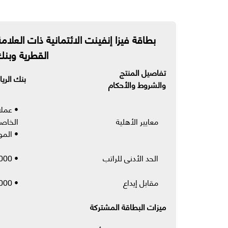
بطاقة فيزا إنفينت الائتمانية ذات العلام
القطرية وبنك 
تفاصيل المنتج
بنك الريا
والشروط والأحكام
• عملا
معايير الأهلية
الخاصة
• المو
الحد الأدنى للراتب
• 50,000 ر.ق شهرياً
مقابل إيداع
• 350,000 ر.ق
ميزات البطاقة المشتركة