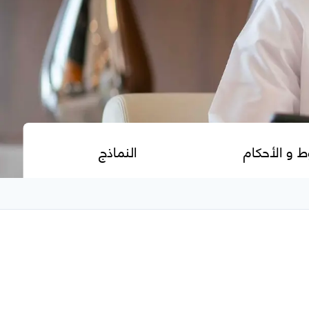
ط و الأحكام
النماذج