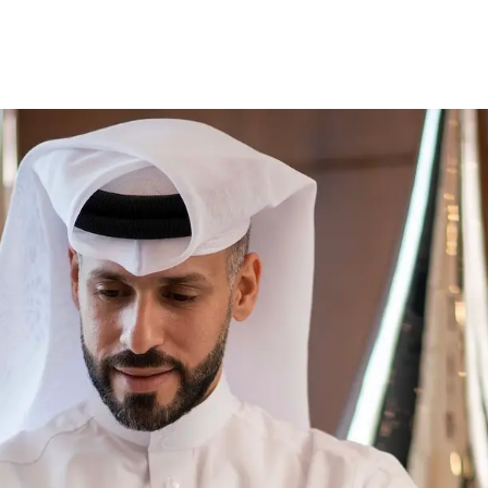
cy Notice
Disclaimer
Security Center
Fawran
AlRayan Rewards
F