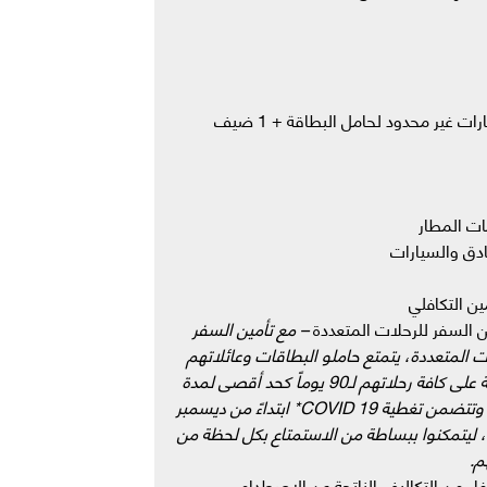
رات غير محدود لحامل البطاقة + 1 ضيف
ت المطار
ادق والسيارات
مين التكافلي
ن السفر للرحلات المتعددة
– مع تأمين السفر
ت المتعددة، يتمتع حاملو البطاقات وعائلاتهم
بتغطية على كافة رحلاتهم لـ90 يوماً كحد أقصى لمدة
الرحلة وتتضمن تغطية COVID 19* ابتداءً من ديسمبر
2021، ليتمكنوا ببساطة من الاستمتاع بكل لحظة من
م.
فاء من التكاليف الناتجة عن الاصطدام