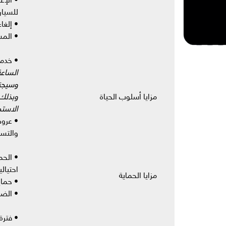
للسيار
• إلغاء
• المس
• خدمة
الساعة
وسيجنت
مزايا أسلوب الحياة
وبذلك 
الاستم
• عروض
والتسو
• الحم
احتيالي
مزايا الحماية
• حماي
• الضم
• فترة س