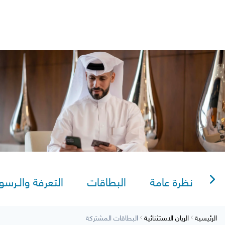
Sitema
AlRayan Go
لبطاقات المشتركة | بريميير
AlRayan CorpNet
Video Tutorials
lexi Saving
نظرة عامة
البطاقات
التعرفة والـرسو
الرئيسية
الريان الاستثنائية
البطاقات المشتركة