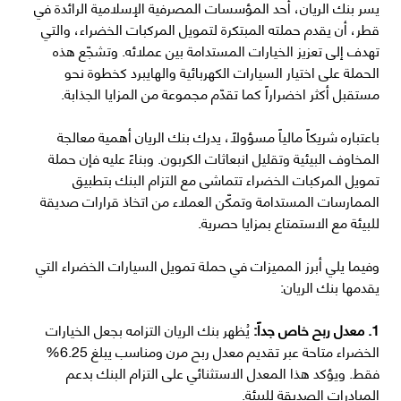
يسر بنك الريان، أحد المؤسسات المصرفية الإسلامية الرائدة في
قطر، أن يقدم حملته المبتكرة لتمويل المركبات الخضراء، والتي
تهدف إلى تعزيز الخيارات المستدامة بين عملائه. وتشجّع هذه
الحملة على اختيار السيارات الكهربائية والهايبرد كخطوة نحو
مستقبل أكثر اخضراراً كما تقدّم مجموعة من المزايا الجذابة.
باعتباره شريكاً مالياً مسؤولاً، يدرك بنك الريان أهمية معالجة
المخاوف البيئية وتقليل انبعاثات الكربون. وبناءً عليه فإن حملة
تمويل المركبات الخضراء تتماشى مع التزام البنك بتطبيق
الممارسات المستدامة وتمكّن العملاء من اتخاذ قرارات صديقة
للبيئة مع الاستمتاع بمزايا حصرية.
وفيما يلي أبرز المميزات في حملة تمويل السيارات الخضراء التي
يقدمها بنك الريان:
1. معدل ربح خاص جداً:
يُظهر بنك الريان التزامه بجعل الخيارات
الخضراء متاحة عبر تقديم معدل ربح مرن ومناسب يبلغ 6.25%
فقط. ويؤكد هذا المعدل الاستثنائي على التزام البنك بدعم
المبادرات الصديقة للبيئة.