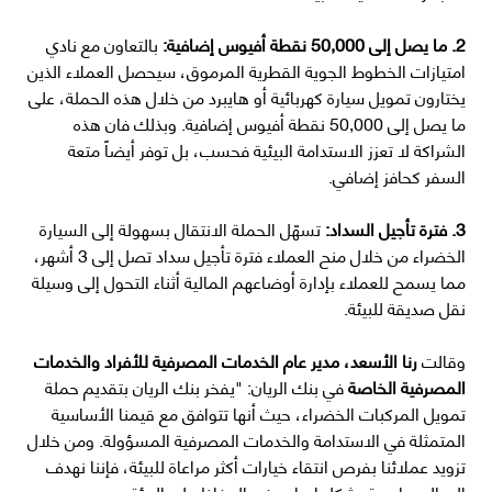
2. ما يصل إلى 50,000 نقطة أفيوس إضافية:
بالتعاون مع نادي
امتيازات الخطوط الجوية القطرية المرموق، سيحصل العملاء الذين
يختارون تمويل سيارة كهربائية أو هايبرد من خلال هذه الحملة، على
ما يصل إلى 50,000 نقطة أفيوس إضافية. وبذلك فان هذه
الشراكة لا تعزز الاستدامة البيئية فحسب، بل توفر أيضاً متعة
السفر كحافز إضافي.
3. فترة تأجيل السداد:
تسهّل الحملة الانتقال بسهولة إلى السيارة
الخضراء من خلال منح العملاء فترة تأجيل سداد تصل إلى 3 أشهر،
مما يسمح للعملاء بإدارة أوضاعهم المالية أثناء التحول إلى وسيلة
نقل صديقة للبيئة.
وقالت
رنا الأسعد، مدير عام الخدمات المصرفية للأفراد والخدمات
المصرفية الخاصة
في بنك الريان: "يفخر بنك الريان بتقديم حملة
تمويل المركبات الخضراء، حيث أنها تتوافق مع قيمنا الأساسية
المتمثلة في الاستدامة والخدمات المصرفية المسؤولة. ومن خلال
تزويد عملائنا بفرص انتقاء خيارات أكثر مراعاة للبيئة، فإننا نهدف
إلى المساهمة بشكل إيجابي في الحفاظ على البيئة ودعمهم