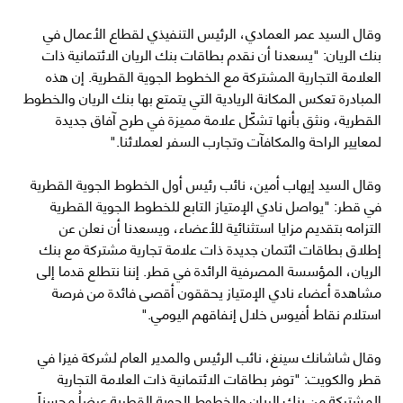
وقال السيد عمر العمادي، الرئيس التنفيذي لقطاع الأعمال في
بنك الريان: "يسعدنا أن نقدم بطاقات بنك الريان الائتمانية ذات
العلامة التجارية المشتركة مع الخطوط الجوية القطرية. إن هذه
المبادرة تعكس المكانة الريادية التي يتمتع بها بنك الريان والخطوط
القطرية، ونثق بأنها تشكّل علامة مميزة في طرح آفاق جديدة
لمعايير الراحة والمكافآت وتجارب السفر لعملائنا."
وقال السيد إيهاب أمين، نائب رئيس أول الخطوط الجوية القطرية
في قطر: "يواصل نادي الإمتياز التابع للخطوط الجوية القطرية
التزامه بتقديم مزايا استثنائية للأعضاء، ويسعدنا أن نعلن عن
إطلاق بطاقات ائتمان جديدة ذات علامة تجارية مشتركة مع بنك
الريان، المؤسسة المصرفية الرائدة في قطر. إننا نتطلع قدما إلى
مشاهدة أعضاء نادي الإمتياز يحققون أقصى فائدة من فرصة
استلام نقاط أفيوس خلال إنفاقهم اليومي."
وقال شاشانك سينغ، نائب الرئيس والمدير العام لشركة فيزا في
قطر والكويت: "توفر بطاقات الائتمانية ذات العلامة التجارية
المشتركة من بنك الريان والخطوط الجوية القطرية عرضاُ محسناً