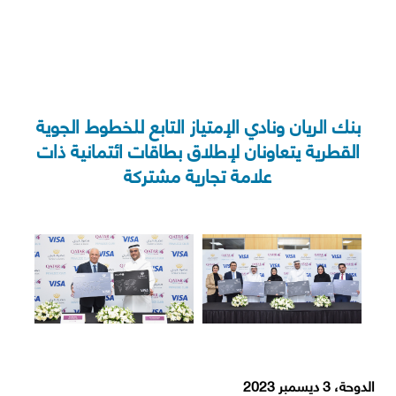
بنك الريان ونادي الإمتياز التابع للخطوط الجوية
lexi Saving
Video Tutorials
AlRayan CorpNet
AlRayan Go
Sitema
القطرية يتعاونان لإطلاق بطاقات ائتمانية ذات
علامة تجارية مشتركة
الدوحة، 3 ديسمبر 2023