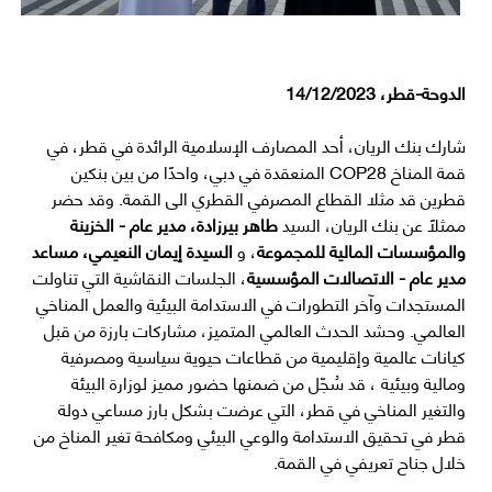
الدوحة-قطر، 14/12/2023
شارك بنك الريان، أحد المصارف الإسلامية الرائدة في قطر، في
قمة المناخ COP28 المنعقدة في دبي، واحدًا من بين بنكين
قطرين قد مثلا القطاع المصرفي القطري الى القمة. وقد حضر
ممثلاً عن بنك الريان، السيد
طاهر بيرزادة، مدير عام - الخزينة
والمؤسسات المالية للمجموعة
، و
السيدة إيمان النعيمي، مساعد
مدير عام - الاتصالات المؤسسية
، الجلسات النقاشية التي تناولت
المستجدات وآخر التطورات في الاستدامة البيئية والعمل المناخي
العالمي. وحشد الحدث العالمي المتميز، مشاركات بارزة من قبل
كيانات عالمية وإقليمية من قطاعات حيوية سياسية ومصرفية
ومالية وبيئية ، قد سُجّل من ضمنها حضور مميز لوزارة البيئة
والتغير المناخي في قطر، التي عرضت بشكل بارز مساعي دولة
قطر في تحقيق الاستدامة والوعي البيئي ومكافحة تغير المناخ من
خلال جناح تعريفي في القمة.