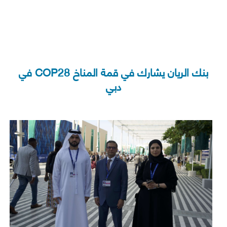
بنك الريان يشارك في قمة المناخ COP28 في
lexi Saving
Video Tutorials
AlRayan CorpNet
AlRayan Go
Sitema
دبي