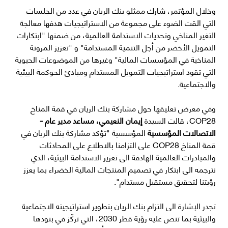
وخلال المؤتمر، شارك ممثلو بنك الريان في عدد من الجلسات
التي القت الضوء على مجموعة من الاستراتيجيات هدفها معالجة
التغير المناخي وتحديات الاستدامة العالمية، من ضمنها "ابتكارات
التمويل الأخضر من أجل التنمية المستدامة" و "تعزيز المرونة
المناخية في المؤسسات المالية" وغيرها من الموضوعات الحيوية
التي تقود استراتيجيات التمويل المستدام ومبادئ الحوكمة البيئية
والاجتماعية.
وفي معرض تعليقها حول مشاركة بنك الريان في قمة المناخ
COP28، قالت السيدة
إيمان النعيمي، مساعد مدير عام -
الاتصالات المؤسسية
المؤسسية "تؤكد مشاركة بنك الريان في
قمة المناخ COP28 على التزامنا بالاطلاع على المحادثات
والمبادرات العالمية الهادفة الى تعزيز الاستدامة البيئية، الذي
نترجمه الى ابتكار في تصميم المنتجات المالية الخضراء بما يعزز
رؤيتنا لتحقيق مستقبل مستدام".
تجدر الإشارة الى التزام بنك الريان بتطوير استراتيجيته الاجتماعية
والبيئية بما تنص عليه رؤية قطر 2030، التي تركّز في بنودها