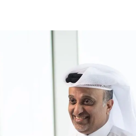
cy Notice
Disclaimer
Security Center
Fawran
AlRayan Rewards
F