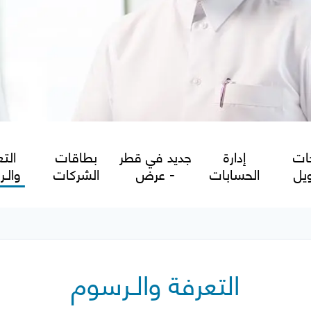
ات
إدارة
جديد في قطر
بطاقات
التع
ويل
الحسابات
- عرض
الشركات
والـ
التعرفة والـرسوم