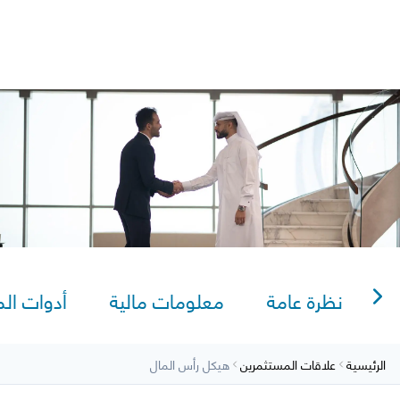
Sitema
يكل رأس المال
AlRayan Go
AlRayan CorpNet
Video Tutorials
lexi Saving
نظرة عامة
معلومات مالية
أدوات ال
الرئيسية
علاقات المستثمرين
هيكل رأس المال