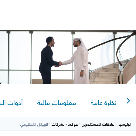
lexi Saving
Video Tutorials
AlRayan Bank – Islamic Banking in Qata
AlRayan CorpNet
AlRayan Go
Sitema
نظرة عامة
معلومات مالية
أدوات ال
الرئيسية
علاقات المستثمرين
حوكمة الشركات
الهيكل التنظيمي