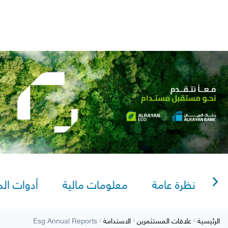
lexi Saving
Video Tutorials
AlRayan Bank – Islamic Banking in Qata
AlRayan CorpNet
AlRayan Go
Sitema
نظرة عامة
معلومات مالية
أدوات ال
الرئيسية
علاقات المستثمرين
الاستدامة
Esg Annual Reports