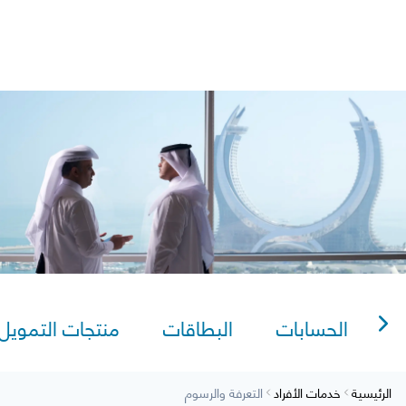
Sitema
ليل الخدمات والأسعار
AlRayan Go
AlRayan CorpNet
Video Tutorials
lexi Saving
الحسابات
البطاقات
منتجات التمويل
الرئيسية
خدمات الأفراد
التعرفة والرسوم