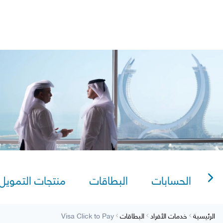
lexi Saving
Video Tutorials
AlRayan CorpNet
AlRayan Go
Visa Click to Pa
Sitema
الحسابات
البطاقات
منتجات التمويل
الرئيسية
خدمات الأفراد
البطاقات
Visa Click to Pay