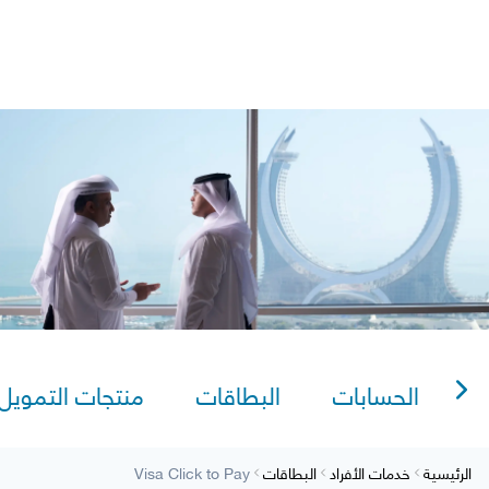
lexi Saving
Video Tutorials
AlRayan CorpNet
AlRayan Go
Visa Click to Pa
Sitema
الحسابات
البطاقات
منتجات التمويل
الرئيسية
خدمات الأفراد
البطاقات
Visa Click to Pay