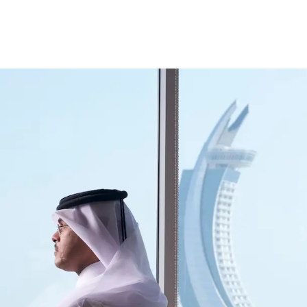
cy Notice
Disclaimer
Security Center
Fawran
AlRayan Rewards
F