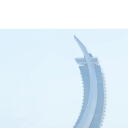
Sitema
طاقة فيزا سيغنتشر
AlRayan Go
AlRayan CorpNet
Video Tutorials
lexi Saving